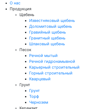
О нас
Продукция
Щебень
Известняковый щебень
Доломитовый щебень
Гравийный щебень
Гранитный щебень
Шлаковый щебень
Песок
Речной мытый
Речной гидронамывной
Карьерный строительный
Горный строительный
Кварцевый
Грунт
Грунт
Торф
Чернозем
Керамзит